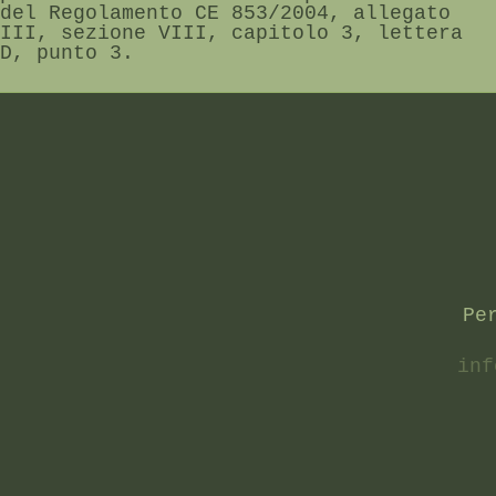
del Regolamento CE 853/2004, allegato
III, sezione VIII, capitolo 3, lettera
D, punto 3.
Pe
inf